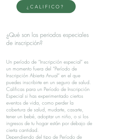
¿CALIFICO?
¿Qué son los periodos especiales
de inscripción?
Un período de “Inscripción especial” es
un momento fuera del “Período de
Inscripción Abierta Anual” en el que
puedes inscribirte en un seguro de salud.
Calificas para un Período de Inscripción
Especial si has experimentado ciertos
eventos de vida, como perder la
cobertura de salud, mudarte, casarte,
tener un bebé, adoptar un niño, o si los
ingresos de tu hogar están por debajo de
cierta cantidad.
Dependiendo del tipo de Período de