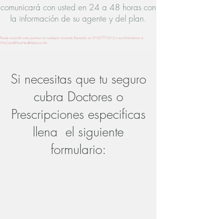
comunicará con usted en 24 a 48 horas con
la información de su agente y del plan.
Puede rescindir este permiso en cualquier momento llamando al:
(915)777-3515
o escribiéndonos a
WeCare@YourHealthAdvisor.info
Si necesitas que tu seguro
cubra Doctores o
Prescripciones especificas
llena el siguiente
formulario: